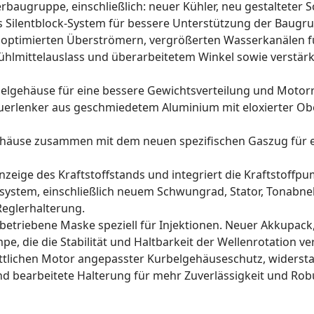
baugruppe, einschließlich: neuer Kühler, neu gestalteter S
 Silentblock-System für bessere Unterstützung der Baugr
t optimierten Überströmern, vergrößerten Wasserkanälen 
hlmittelauslass und überarbeitetem Winkel sowie verstärkt
rbelgehäuse für eine bessere Gewichtsverteilung und Motor
lenker aus geschmiedetem Aluminium mit eloxierter Oberf
gehäuse zusammen mit dem neuen spezifischen Gaszug für e
Anzeige des Kraftstoffstands und integriert die Kraftstoffp
system, einschließlich neuem Schwungrad, Stator, Tonabne
Reglerhalterung.
etriebene Maske speziell für Injektionen. Neuer Akkupack, 
, die die Stabilität und Haltbarkeit der Wellenrotation ve
rittlichen Motor angepasster Kurbelgehäuseschutz, widerst
 bearbeitete Halterung für mehr Zuverlässigkeit und Robus