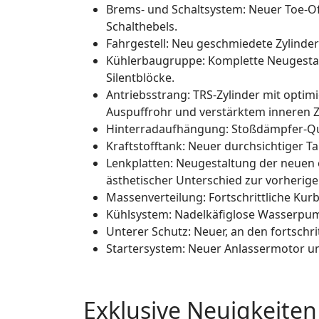
Brems- und Schaltsystem: Neuer Toe-Of
Schalthebels.
Fahrgestell: Neu geschmiedete Zylinde
Kühlerbaugruppe: Komplette Neugestalt
Silentblöcke.
Antriebsstrang: TRS-Zylinder mit opti
Auspuffrohr und verstärktem inneren Zy
Hinterradaufhängung: Stoßdämpfer-Qu
Kraftstofftank: Neuer durchsichtiger Ta
Lenkplatten: Neugestaltung der neuen 
ästhetischer Unterschied zur vorherige
Massenverteilung: Fortschrittliche Ku
Kühlsystem: Nadelkäfiglose Wasserpumpe
Unterer Schutz: Neuer, an den fortsch
Startersystem: Neuer Anlassermotor und
Exklusive Neuigkeiten