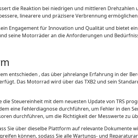
rt die Reaktion bei niedrigen und mittleren Drehzahlen u
 bessere, linearere und präzisere Verbrennung ermöglichen
ein Engagement für Innovation und Qualität und bietet ein
nd seine Motorräder an die Anforderungen und Bedürfniss
rm
tem entschieden , das über jahrelange Erfahrung in der Ber
verfügt. Das Motorrad wird über das TXB2 und sein Standa
ie die Steuereinheit mit dem neuesten Update von TRS pro
dem eine Fehlerdiagnose durchführen, um Fehler in den S
oren durchführen, um die Richtigkeit der Messwerte zu üb
 dass Sie über dieselbe Plattform auf relevante Dokumente w
greifen können, sodass Sie alle Wartungs- und Reparatura