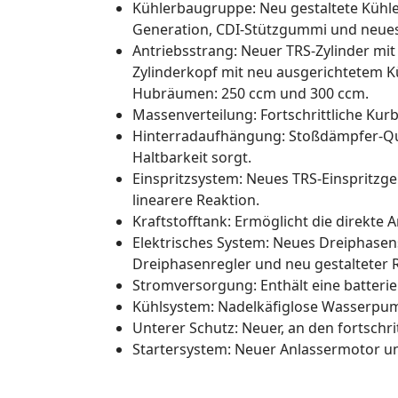
Kühlerbaugruppe: Neu gestaltete Kühler
Generation, CDI-Stützgummi und neues
Antriebsstrang: Neuer TRS-Zylinder mi
Zylinderkopf mit neu ausgerichtetem Kü
Hubräumen: 250 ccm und 300 ccm.
Massenverteilung: Fortschrittliche Ku
Hinterradaufhängung: Stoßdämpfer-Quer
Haltbarkeit sorgt.
Einspritzsystem: Neues TRS-Einspritz
linearere Reaktion.
Kraftstofftank: Ermöglicht die direkte 
Elektrisches System: Neues Dreiphasen
Dreiphasenregler und neu gestalteter 
Stromversorgung: Enthält eine batterieb
Kühlsystem: Nadelkäfiglose Wasserpumpe
Unterer Schutz: Neuer, an den fortsch
Startersystem: Neuer Anlassermotor und