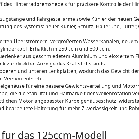
f des Hinterradbremshebels für präzisere Kontrolle der Hi
rzugstange und Fahrgestellarme sowie Kühler der neuen Ge
ung des Systems: neuer Kühler, Schutz, Halterung, Lüfter
mierten Überströmern, vergrößerten Wasserkanälen, neuem
linderkopf. Erhältlich in 250 ccm und 300 ccm.
erlenker aus geschmiedetem Aluminium und eloxiertem Fi
nk zur direkten Anzeige des Kraftstoffstands.
oberen und unteren Lenkplatten, wodurch das Gewicht der
n Version entsteht.
rbelgehäuse für eine bessere Gewichtsverteilung und Motor
, die die Stabilität und Haltbarkeit der Wellenrotation ve
rittlichen Motor angepasster Kurbelgehäuseschutz, widerst
 bearbeitete Halterung für mehr Zuverlässigkeit und Robus
 für das 125ccm-Modell