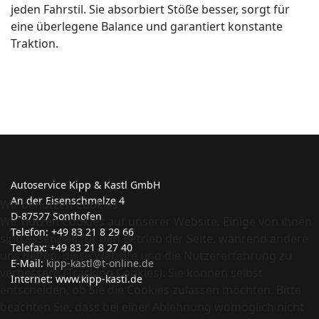
jeden Fahrstil. Sie absorbiert Stöße besser, sorgt für
eine überlegene Balance und garantiert konstante
Traktion.
Autoservice Kipp & Kastl GmbH
An der Eisenschmelze 4
Wir benutzen Cookies
D-87527 Sonthofen
Wir nutzen Cookies auf unserer Website. Einige von ihnen
Telefon: +49 83 21 8 29 66
sind essenziell für den Betrieb der Seite, während andere
Telefax: +49 83 21 8 27 40
uns helfen, diese Website und die Nutzererfahrung zu
E-Mail:
kipp-kastl@t-online.de
verbessern (Tracking Cookies). Sie können selbst
Internet: www.kipp-kastl.de
entscheiden, ob Sie die Cookies zulassen möchten. Bitte
beachten Sie, dass bei einer Ablehnung womöglich nicht